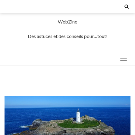
Skip
Search
for:
to
content
WebZine
Des astuces et des conseils pour…tout!