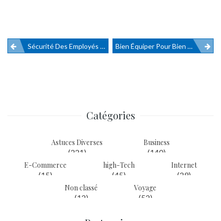
Sécurité Des Employés Basés À L’étranger : Ce Qu’il Faut Savoir
Bien Équiper Pour Bien Réussir!
Navigation
de
l’article
Catégories
Astuces Diverses
Business
(221)
(140)
E-Commerce
high-Tech
Internet
(15)
(45)
(29)
Non classé
Voyage
(12)
(52)