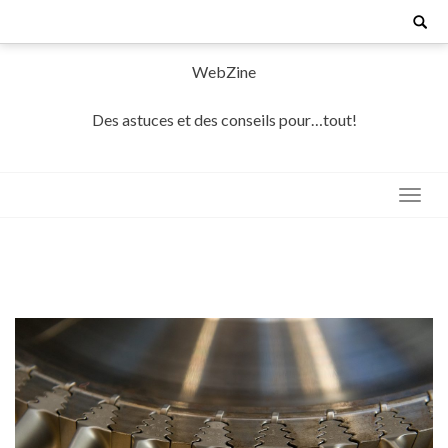
Skip
Search
for:
to
content
WebZine
Des astuces et des conseils pour…tout!