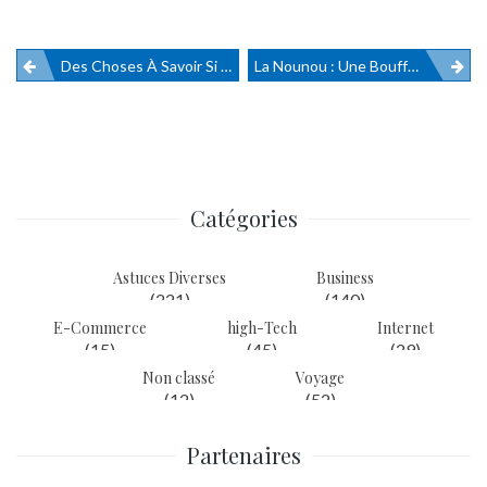
Des Choses À Savoir Si Vous Envisagez Une Greffe De Barbe À Paris
La Nounou : Une Bouffée D’air Frais Pour Les Parents
Navigation
de
l’article
Catégories
Astuces Diverses
Business
(221)
(140)
E-Commerce
high-Tech
Internet
(15)
(45)
(29)
Non classé
Voyage
(12)
(52)
Partenaires