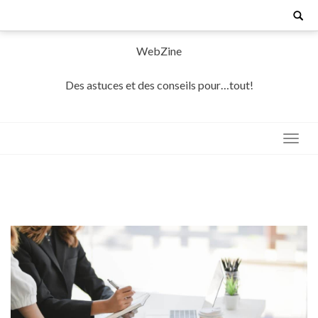
Skip
Search
for:
to
content
WebZine
Des astuces et des conseils pour…tout!