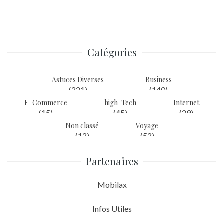
de
l’article
Catégories
Astuces Diverses
Business
(221)
(140)
E-Commerce
high-Tech
Internet
(15)
(45)
(29)
Non classé
Voyage
(12)
(52)
Partenaires
Mobilax
Infos Utiles