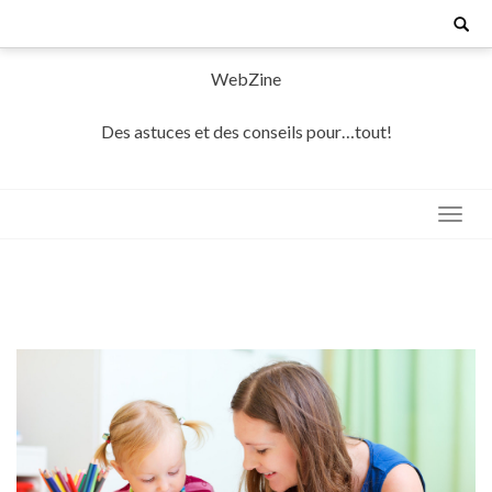
Skip
Search
for:
to
content
WebZine
Des astuces et des conseils pour…tout!