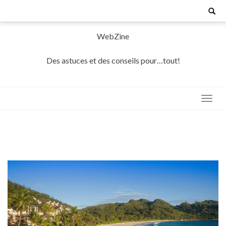
Skip
Search
for:
to
content
WebZine
Des astuces et des conseils pour…tout!