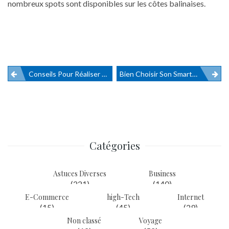
nombreux spots sont disponibles sur les côtes balinaises.
Conseils Pour Réaliser Un Tour De Cou Efficace Et Convaincant
Bien Choisir Son Smartphone Pliable
Navigation
de
l’article
Catégories
Astuces Diverses
Business
(221)
(140)
E-Commerce
high-Tech
Internet
(15)
(45)
(29)
Non classé
Voyage