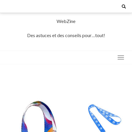
Skip
Search
for:
to
content
WebZine
Des astuces et des conseils pour…tout!