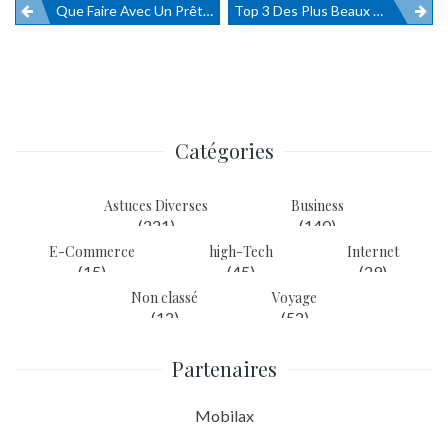
Que Faire Avec Un Prêt Hypothécaire?
Top 3 Des Plus Beaux Archipels À Envisager Comme Destination De Voyage
Navigation
de
l’article
Catégories
Astuces Diverses
Business
(221)
(140)
E-Commerce
high-Tech
Internet
(15)
(45)
(29)
Non classé
Voyage
(12)
(52)
Partenaires
Mobilax