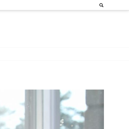
Search
for: