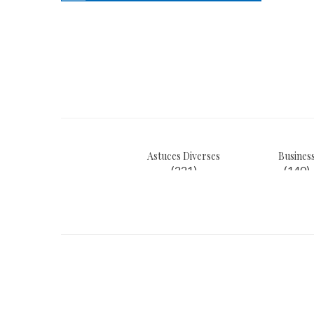
Navigation
de
l’article
Astuces Diverses
Busines
(221)
(140)