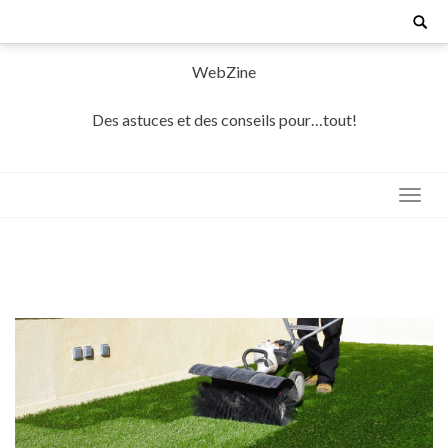
Skip
Search
for:
to
content
WebZine
Des astuces et des conseils pour…tout!