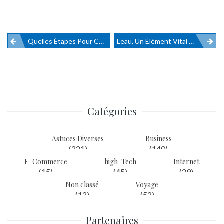
Quelles Étapes Pour Choisir Sa Balance Professionnelle De Cuisine ?
L’eau, Un Élément Vital Pour La Santé
Navigation
de
l’article
Catégories
Astuces Diverses
Business
(221)
(140)
E-Commerce
high-Tech
Internet
(15)
(45)
(29)
Non classé
Voyage
(12)
(52)
Partenaires