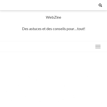
Skip
Search
for:
to
content
WebZine
Des astuces et des conseils pour…tout!