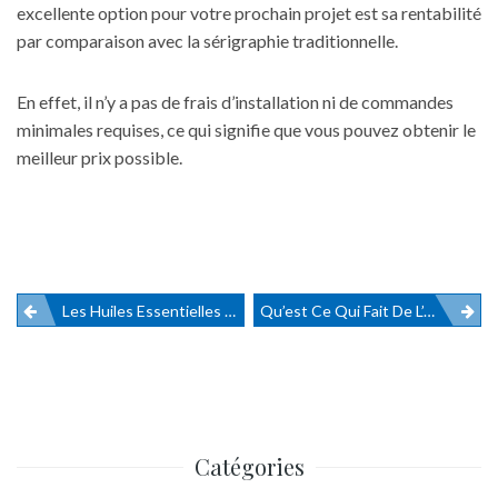
excellente option pour votre prochain projet est sa rentabilité
par comparaison avec la sérigraphie traditionnelle.
En effet, il n’y a pas de frais d’installation ni de commandes
minimales requises, ce qui signifie que vous pouvez obtenir le
meilleur prix possible.
Les Huiles Essentielles Antidouleur Et Anti-Inflammatoire
Qu’est Ce Qui Fait De L’entretien De Son Climatiseur Avant L’été Une Tâche Importante ?
Navigation
de
l’article
Catégories