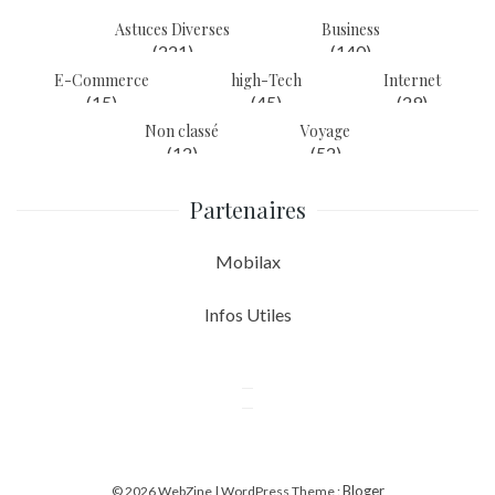
Astuces Diverses
Business
(221)
(140)
E-Commerce
high-Tech
Internet
(15)
(45)
(29)
Non classé
Voyage
(12)
(52)
Partenaires
Mobilax
Infos Utiles
Bloger
© 2026 WebZine | WordPress Theme :