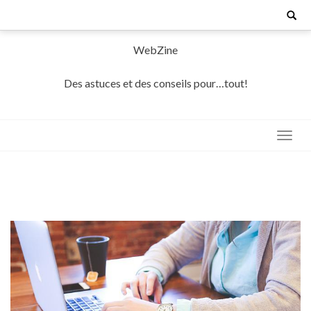
Skip
Search
for:
to
content
WebZine
Des astuces et des conseils pour…tout!