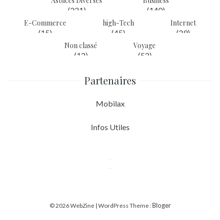
Astuces Diverses
Business
(221)
(140)
E-Commerce
high-Tech
Internet
(15)
(45)
(29)
Non classé
Voyage
(12)
(52)
Partenaires
Mobilax
Infos Utiles
Bloger
© 2026 WebZine | WordPress Theme :