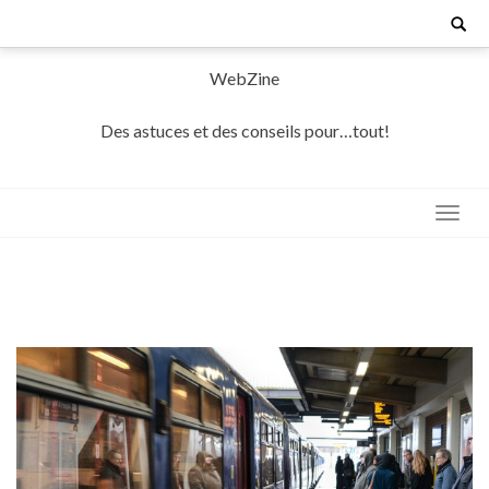
Skip
Search
for:
to
content
WebZine
Des astuces et des conseils pour…tout!