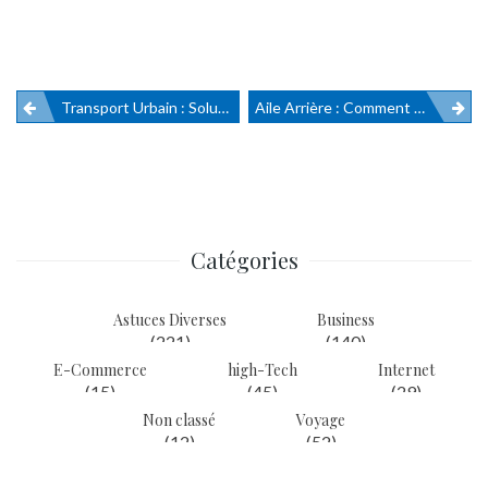
Transport Urbain : Solutions Pour Une Mobilité Plus Verte
Aile Arrière : Comment Choisir Le Bon Modèle Pour Améliorer Votre Voiture
Navigation
de
l’article
Catégories
Astuces Diverses
Business
(221)
(140)
E-Commerce
high-Tech
Internet
(15)
(45)
(29)
Non classé
Voyage
(12)
(52)