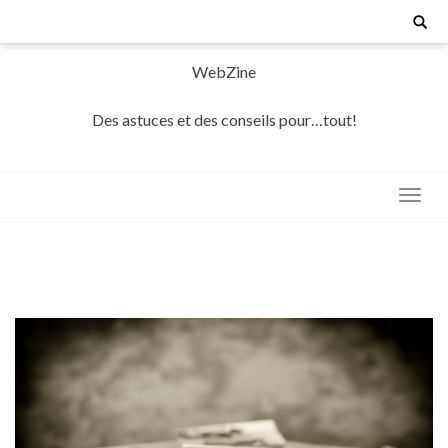
Skip
Search
for:
to
content
WebZine
Des astuces et des conseils pour…tout!