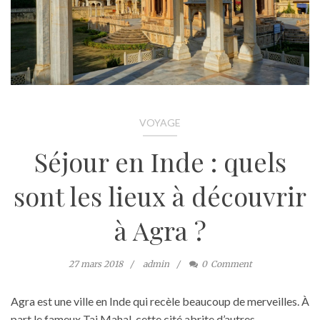
VOYAGE
Séjour en Inde : quels
sont les lieux à découvrir
à Agra ?
27 mars 2018
admin
0
Comment
Agra est une ville en Inde qui recèle beaucoup de merveilles. À
part le fameux Taj Mahal, cette cité abrite d’autres