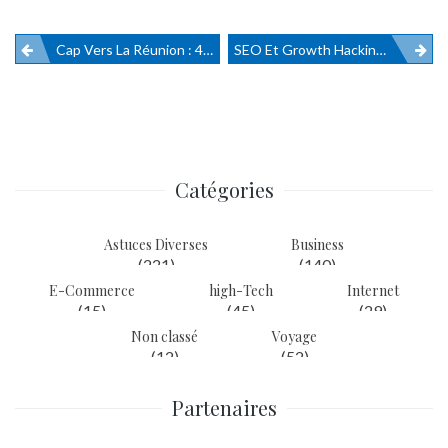
Cap Vers La Réunion : 4 Activités Incontournables À Saint-Denis ?
SEO Et Growth Hacking, Ce Qu’il Faut Savoir
Navigation
de
l’article
Catégories
Astuces Diverses
Business
(221)
(140)
E-Commerce
high-Tech
Internet
(15)
(45)
(29)
Non classé
Voyage
(12)
(52)
Partenaires