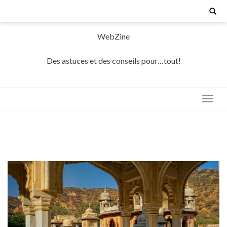
Skip
Search
for:
to
content
WebZine
Des astuces et des conseils pour…tout!