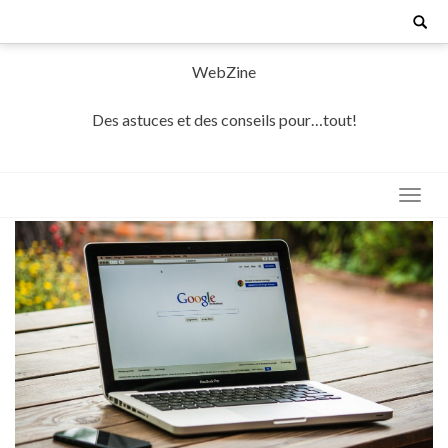
Skip
Search
for:
to
content
WebZine
Des astuces et des conseils pour…tout!