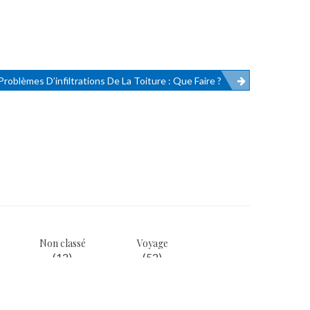
Problèmes D’infiltrations De La Toiture : Que Faire ?
Non classé
Voyage
(12)
(52)