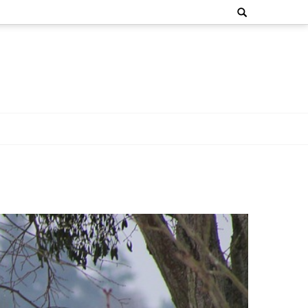
Search
for: