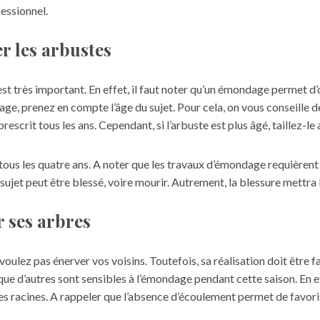
fessionnel.
r les arbustes
t très important. En effet, il faut noter qu’un émondage permet d’o
gage, prenez en compte l’âge du sujet. Pour cela, on vous conseille d
scrit tous les ans. Cependant, si l’arbuste est plus âgé, taillez-le 
 tous les quatre ans. A noter que les
travaux
d’émondage requièrent 
 sujet peut être blessé, voire mourir. Autrement, la blessure mettr
 ses arbres
oulez pas énerver vos voisins. Toutefois, sa réalisation doit être fait
que d’autres sont sensibles à l’émondage pendant cette saison. En e
es racines. A rappeler que l’absence d’écoulement permet de favoris