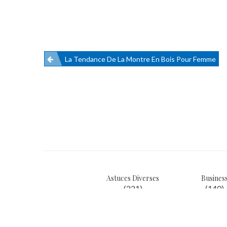
La Tendance De La Montre En Bois Pour Femme
Navigation
de
l’article
Astuces Diverses
Busines
(221)
(140)