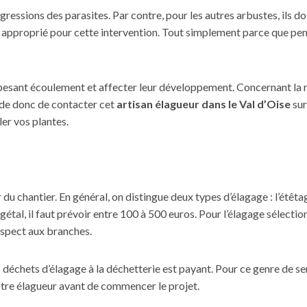
 agressions des parasites. Par contre, pour les autres arbustes, ils
 pas approprié pour cette intervention. Tout simplement parce que p
n pesant écoulement et affecter leur développement. Concernant la ré
nde donc de contacter cet
artisan élagueur dans le Val d’Oise
sur
ler vos plantes.
du chantier. En général, on distingue deux types d’élagage : l’étêta
étal, il faut prévoir entre 100 à 500 euros. Pour l’élagage sélectio
 aspect aux branches.
s déchets d’élagage à la déchetterie est payant. Pour ce genre de 
votre élagueur avant de commencer le projet.