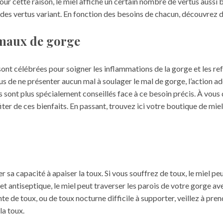
 Pour cette raison, le miel affiche un certain nombre de vertus auss
ec des vertus variant. En fonction des besoins de chacun, découvrez d
 maux de gorge
 sont célébrées pour soigner les inflammations de la gorge et les 
lus de ne présenter aucun mal à soulager le mal de gorge, l’action 
us sont plus spécialement conseillés face à ce besoin précis. À vous
ter de ces bienfaits. En passant, trouvez ici votre
boutique de miel
sa capacité à apaiser la toux. Si vous souffrez de toux, le miel pe
n et antiseptique, le miel peut traverser les parois de votre gorge 
te de toux, ou de toux nocturne difficile à supporter, veillez à pren
la toux.