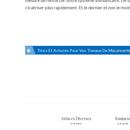
mesure de renforcer votre système immunitaire. De l
cicatriser plus rapidement. Et le dernier et non le moi
Trucs Et Astuces Pour Vos Travaux De Maçonnerie
Navigation
de
l’article
Astuces Diverses
Busines
(221)
(140)