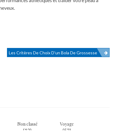
erformances athlétiques et d’aider votre peau à
heveux
.
Les Critères De Choix D’un Bola De Grossesse
Non classé
Voyage
(12)
(52)