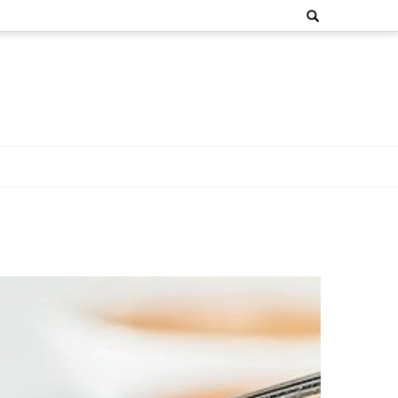
Search
for: