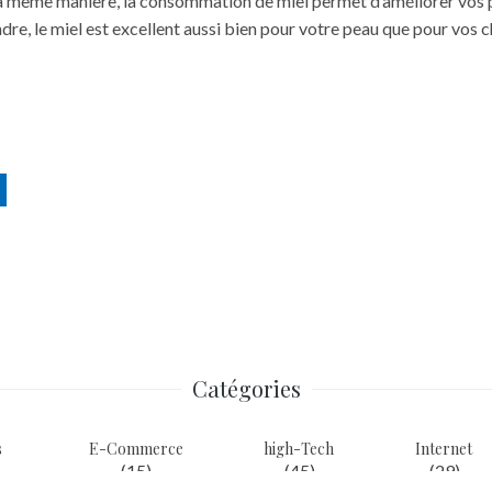
a même manière, la consommation de miel permet d’améliorer vos p
ndre, le miel est excellent aussi bien pour votre peau que pour vos
c
Catégories
s
E-Commerce
high-Tech
Internet
(15)
(45)
(29)