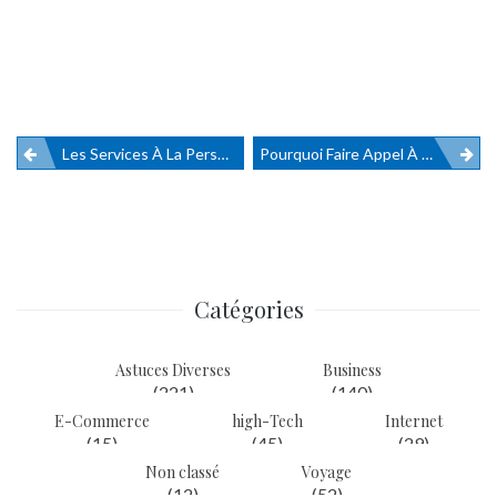
Les Services À La Personne, Un Marché Toujours En Croissance
Pourquoi Faire Appel À Un Avocat En Cas De Litige Pour L’indemnisation D’une Catastrophe Naturelle ?
Navigation
de
l’article
Catégories
Astuces Diverses
Business
(221)
(140)
E-Commerce
high-Tech
Internet
(15)
(45)
(29)
Non classé
Voyage
(12)
(52)