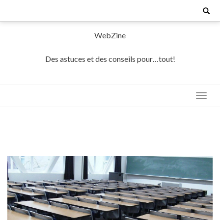
Skip
Search
for:
to
content
WebZine
Des astuces et des conseils pour…tout!