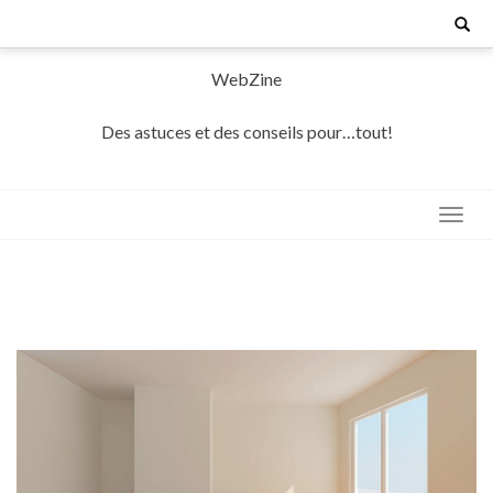
Skip
Search
for:
to
content
WebZine
Des astuces et des conseils pour…tout!