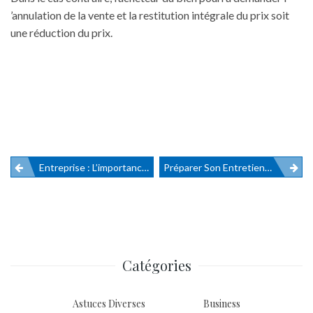
’annulation de la vente et la restitution intégrale du prix soit
une réduction du prix.
Entreprise : L’importance D’investir Dans Des Produits Bio Et Éthiques
Préparer Son Entretien De Crédit Professionnel Afin D’optimiser Ses Chances
Navigation
de
l’article
Catégories
Astuces Diverses
Business