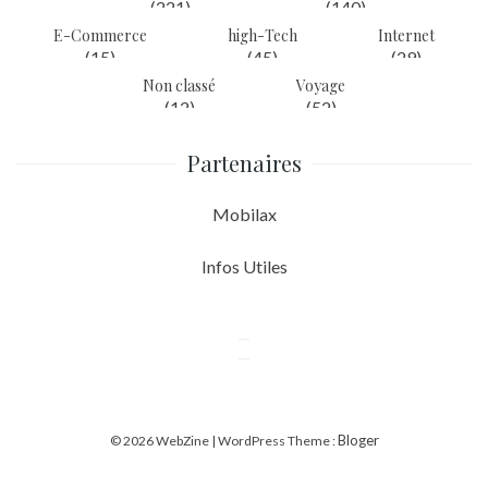
(221)
(140)
E-Commerce
high-Tech
Internet
(15)
(45)
(29)
Non classé
Voyage
(12)
(52)
Partenaires
Mobilax
Infos Utiles
Bloger
© 2026 WebZine | WordPress Theme :