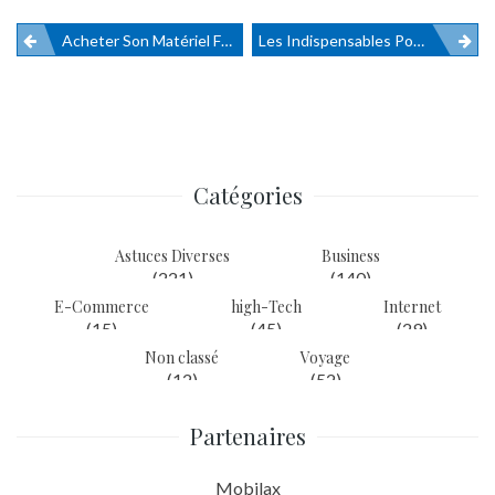
Acheter Son Matériel Forestier D’occasion ? C’est Possible
Les Indispensables Pour Construire Une E-Réputation
Navigation
de
l’article
Catégories
Astuces Diverses
Business
(221)
(140)
E-Commerce
high-Tech
Internet
(15)
(45)
(29)
Non classé
Voyage
(12)
(52)
Partenaires
Mobilax