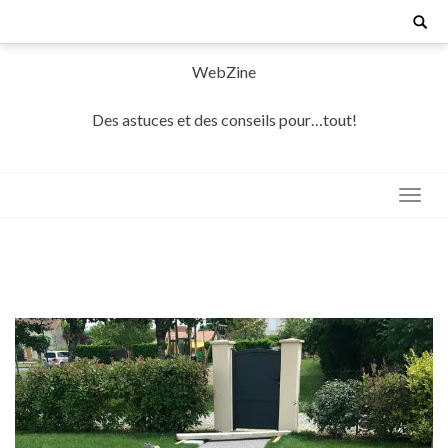
Skip
Search
for:
to
content
WebZine
Des astuces et des conseils pour…tout!