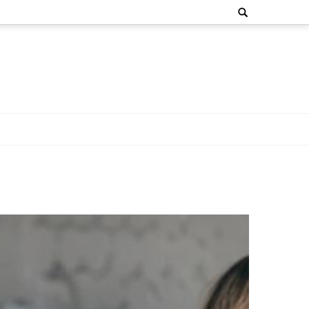
Search
for: