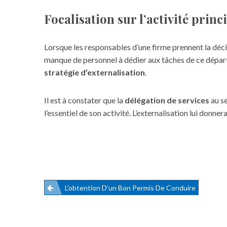
Focalisation sur l’activité princ
Lorsque les responsables d’une firme prennent la décis
manque de personnel à dédier aux tâches de ce départ
stratégie d’externalisation
.
Il est à constater que la
délégation de services
au se
l’essentiel de son activité. L’externalisation lui donn
L’obtention D’un Bon Permis De Conduire
Navigation
de