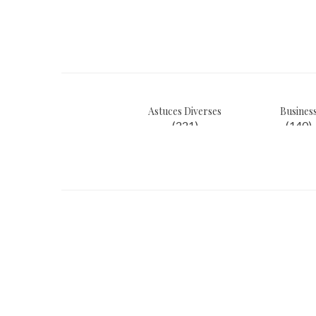
l’article
Astuces Diverses
Busines
(221)
(140)