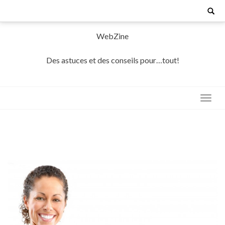
Skip
Search
for:
to
content
WebZine
Des astuces et des conseils pour…tout!