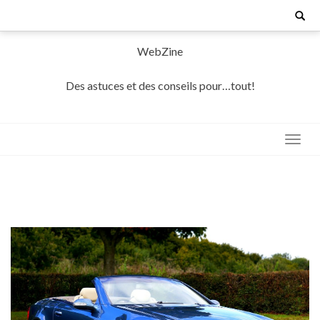
Skip
Search
for:
to
content
WebZine
Des astuces et des conseils pour…tout!