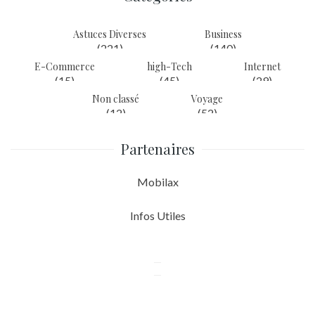
Astuces Diverses
Business
(221)
(140)
E-Commerce
high-Tech
Internet
(15)
(45)
(29)
Non classé
Voyage
(12)
(52)
Partenaires
Mobilax
Infos Utiles