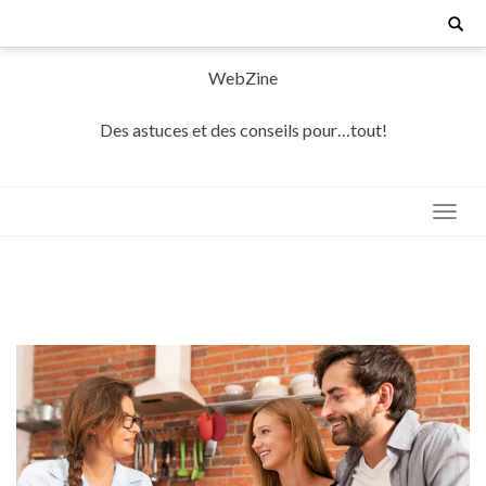
Skip
Search
for:
to
content
WebZine
Des astuces et des conseils pour…tout!