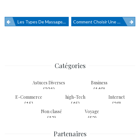
Les Types De Massages Les Plus Populaires Dans Un Salon De Massage Paris
Comment Choisir Une Benne ? Modèles Et Usages
Navigation
de
l’article
Catégories
Astuces Diverses
Business
(221)
(140)
E-Commerce
high-Tech
Internet
(15)
(45)
(29)
Non classé
Voyage
(12)
(52)
Partenaires