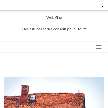
Skip
Search
for:
to
content
WebZine
Des astuces et des conseils pour…tout!