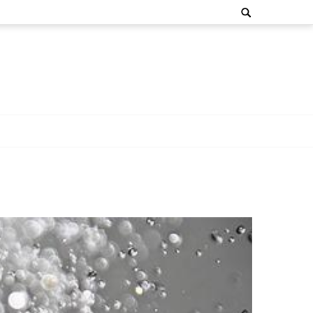
Search
for: