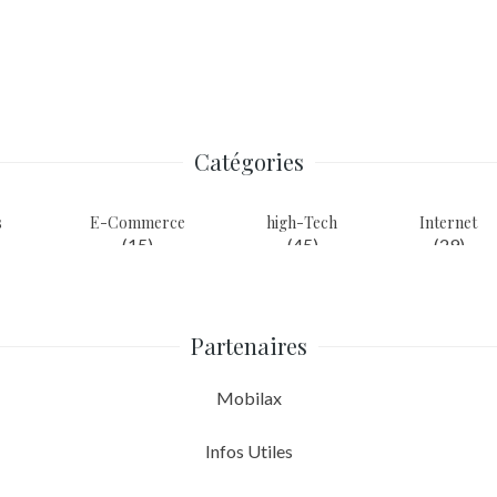
Catégories
s
E-Commerce
high-Tech
Internet
(15)
(45)
(29)
Partenaires
Mobilax
Infos Utiles