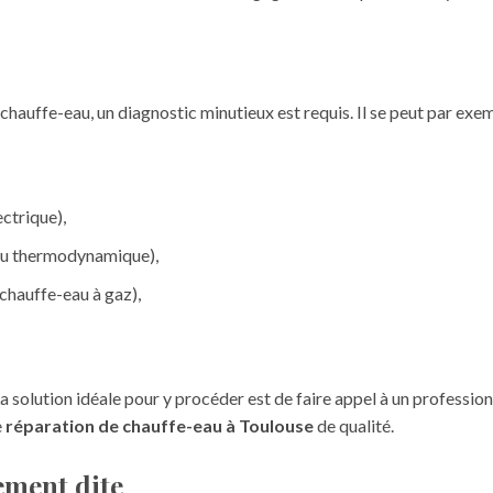
hauffe-eau, un diagnostic minutieux est requis. Il se peut par exem
ectrique),
eau thermodynamique),
chauffe-eau à gaz),
La solution idéale pour y procéder est de faire appel à un professionn
e
réparation de chauffe-eau à Toulouse
de qualité.
ement dite