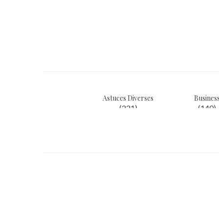
de
l’article
Astuces Diverses
Busines
(221)
(140)