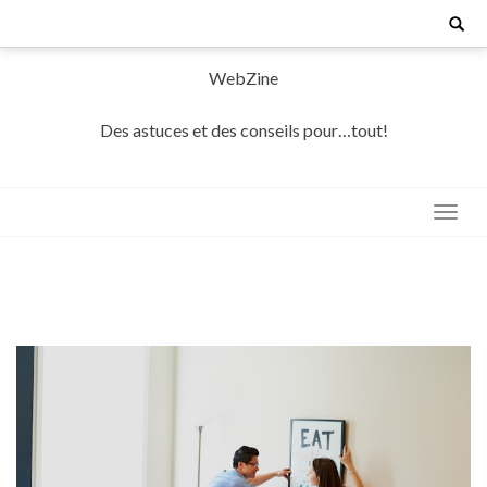
Skip
Search
for:
to
content
WebZine
Des astuces et des conseils pour…tout!