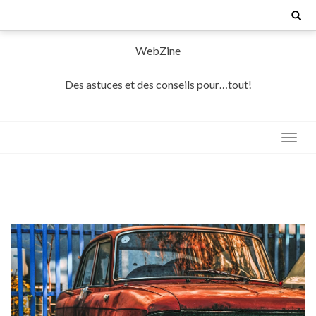
Skip
Search
for:
to
content
WebZine
Des astuces et des conseils pour…tout!