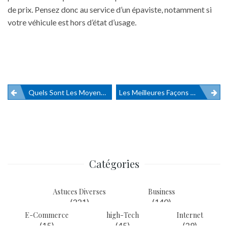
de prix. Pensez donc au service d’un épaviste, notamment si
votre véhicule est hors d’état d’usage.
Quels Sont Les Moyens De Transport À Privilégier Pour Un Déplacement Professionnel Écoresponsable ?
Les Meilleures Façons D’économiser Et De Conserver L’énergie Dans Votre Maison
Navigation
de
l’article
Catégories
Astuces Diverses
Business
(221)
(140)
E-Commerce
high-Tech
Internet
(15)
(45)
(29)