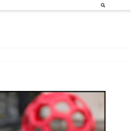
Search
for: