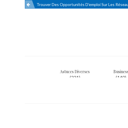
Trouver Des Opportunités D’emploi Sur Les Réseau
Navigation
de
l’article
Astuces Diverses
Busines
(221)
(140)