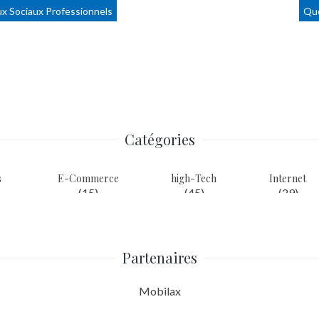
x Sociaux Professionnels
Que
Catégories
s
E-Commerce
high-Tech
Internet
(15)
(45)
(29)
Partenaires
Mobilax