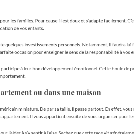
ur les familles. Pour cause, il est doux et s’adapte facilement. C’
ucation de vos enfants.
ite quelques investissements personnels. Notamment, il faudra lui f
parfaite occasion pour enseigner le sens de la responsabilité à vos e
s participe à leur bon développement émotionnel. Cette boule de po
comportement.
partement ou dans une maison
américain miniature. De par sa taille, il passe partout. En effet, vou
n appartement. Il vous appartient ensuite de vous organiser pour les
 pour l’aider à s’y sentir à l’aise. Sachez que cette race vit générale