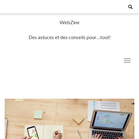
Skip
Search
for:
to
content
WebZine
Des astuces et des conseils pour…tout!