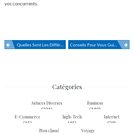
vos concurrents.
Quelles Sont Les Différentes Règles D’une Isolation De Toiture Réussie ?
Conseils Pour Vous Guider À Ouvrir Votre Restaurant
Navigation
de
l’article
Catégories
Astuces Diverses
Business
(221)
(140)
E-Commerce
high-Tech
Internet
(15)
(45)
(29)
Non classé
Voyage