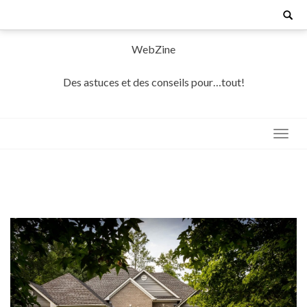
Skip
Search
for:
to
content
WebZine
Des astuces et des conseils pour…tout!