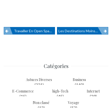
Travailler En Open Space : Avantages Vs. Inconvénients !
Les Destinations Moins Connues Mais Fascinantes À Découvrir Durant Les Voyages En Famille
Navigation
de
l’article
Catégories
Astuces Diverses
Business
(221)
(140)
E-Commerce
high-Tech
Internet
(15)
(45)
(29)
Non classé
Voyage
(12)
(52)