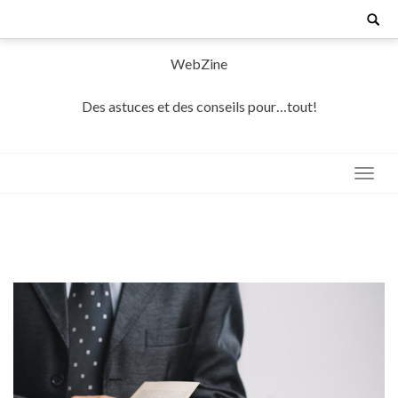
Skip
Search
for:
to
content
WebZine
Des astuces et des conseils pour…tout!