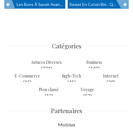
Les Bons À Savoir Avant D’acheter Une Propriété Saint Tropez
Sweat En Coton Bio : Quelles Sont Ses Qualités ?
Navigation
de
l’article
Catégories
Astuces Diverses
Business
(221)
(140)
E-Commerce
high-Tech
Internet
(15)
(45)
(29)
Non classé
Voyage
(12)
(52)
Partenaires
Mobilax