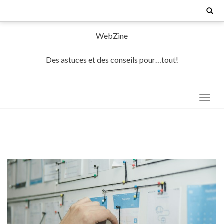
Skip
Search
for:
to
content
WebZine
Des astuces et des conseils pour…tout!