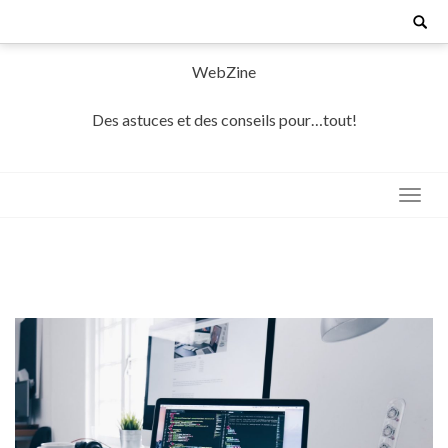
Skip
Search
for:
to
content
WebZine
Des astuces et des conseils pour…tout!