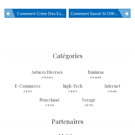
Comment Créer Des Espaces Adaptés Aux Enfants Dans Notre Maison
Comment Savoir Si Offrir Un Bracelet En Argent Convient Pour Le Baptême D’une Petite Fille ?
Navigation
de
l’article
Catégories
Astuces Diverses
Business
(221)
(140)
E-Commerce
high-Tech
Internet
(15)
(45)
(29)
Non classé
Voyage
(12)
(52)
Partenaires