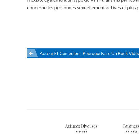
concerne les personnes sexuellement actives et plus pa
Acteur Et Comédien : Pourquoi Faire Un Book Vidéo
Navigation
de
l’article
Astuces Diverses
Busines
(221)
(140)