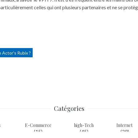
rticulièrement celles qui ont plusieurs partenaires et ne se protège
 Actor’s Rubix ?
Catégories
s
E-Commerce
high-Tech
Internet
(15)
(45)
(29)