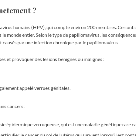
xactement ?
omavirus humains (HPV), qui compte environ 200 membres. Ce sont d
le monde entier. Selon le type de papillomavirus, les conséquences 
t causés par une infection chronique par le papillomavirus.
ses et provoquer des lésions bénignes ou malignes :
galement appelé verrues génitales.
ins cancers :
lasie épidermique verruqueuse, qui est une maladie génétique rare c
rticulier le cancer du col de l’utérus qui survient lorsqu’il est co