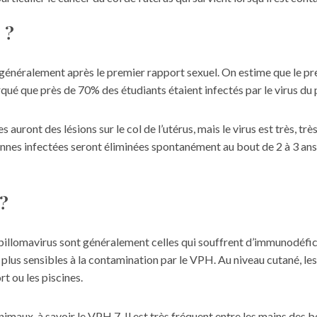
 ?
t généralement après le premier rapport sexuel. On estime que le p
rqué que près de 70% des étudiants étaient infectés par le virus du 
 auront des lésions sur le col de l’utérus, mais le virus est très, t
onnes infectées seront éliminées spontanément au bout de 2 à 3 ans.
 ?
pillomavirus
sont généralement celles qui souffrent d’immunodéficie
plus sensibles à la contamination par le VPH. Au niveau cutané, les 
t ou les piscines.
imaux, à savoir le VPH 7. Il est très fréquent entre les mains des 