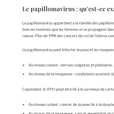
Le papillomavirus : qu’est-ce e
Le papillomavirus appartient à la famille des papill
bien
les hommes
que les femmes et se propagent dans 
cancer. Plus de 99% des cancers du col de l’utérus son
Le papillomavirus peut infecter la peau et les muqueu
Au niveau cutané : verrues vulgaires et plantaires.
Au niveau de la muqueuse : condylome acuminé, é
Cependant, le VPH peut être lié à la survenue de certa
Au niveau cutané : cancer de la peau lié à la dysp
Au niveau de la muqueuse : cancer anogénital, en pa