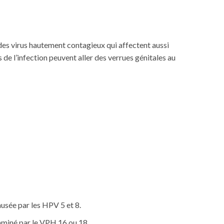
es virus hautement contagieux qui affectent aussi
de l’infection peuvent aller des verrues génitales au
ausée par les HPV 5 et 8.
ntaminé par le VPH 16 ou 18.