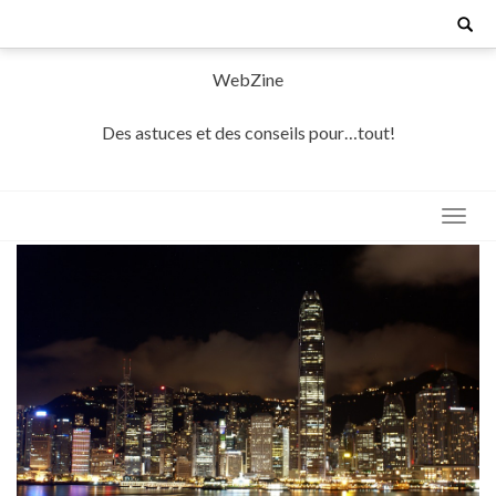
Skip
Search
for:
to
content
WebZine
Des astuces et des conseils pour…tout!