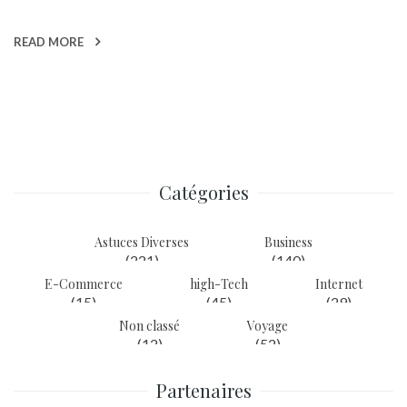
READ MORE
Catégories
Astuces Diverses
Business
(221)
(140)
E-Commerce
high-Tech
Internet
(15)
(45)
(29)
Non classé
Voyage
(12)
(52)
Partenaires