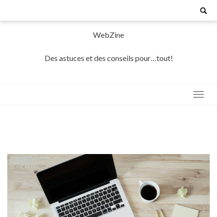
Skip
Search
for:
to
content
WebZine
Des astuces et des conseils pour…tout!