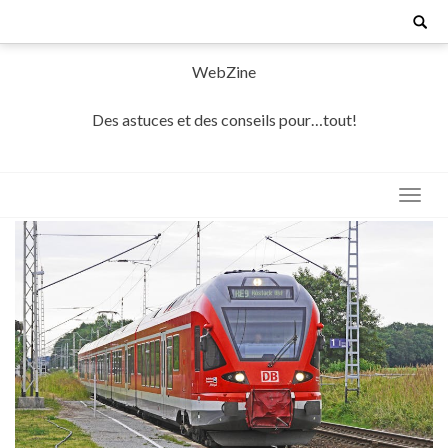
Skip
Search
for:
to
content
WebZine
Des astuces et des conseils pour…tout!