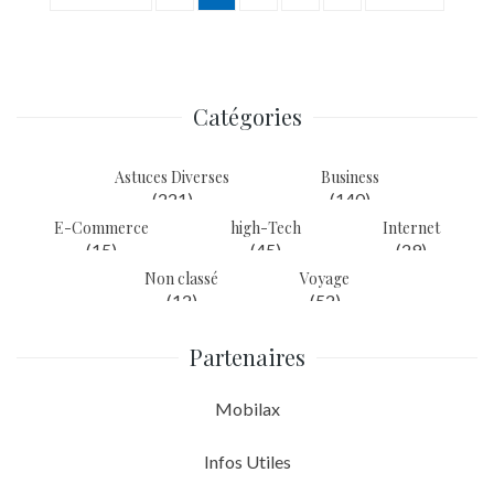
Navigation
des
articles
Catégories
Astuces Diverses
Business
(221)
(140)
E-Commerce
high-Tech
Internet
(15)
(45)
(29)
Non classé
Voyage
(12)
(52)
Partenaires
Mobilax
Infos Utiles