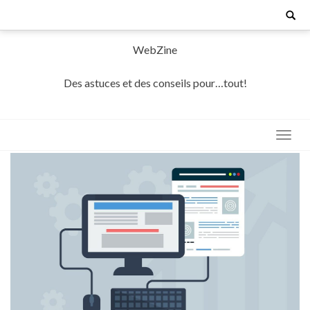
Skip
Search
for:
to
content
WebZine
Des astuces et des conseils pour…tout!